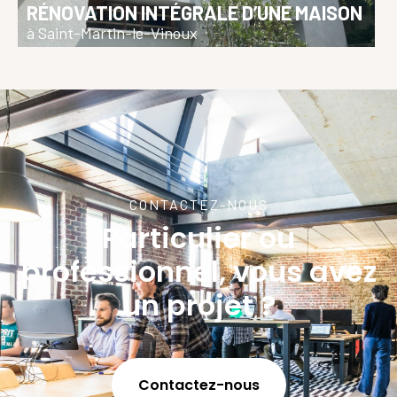
RÉNOVATION INTÉGRALE D’UNE MAISON
à Saint-Martin-le-Vinoux
CONTACTEZ-NOUS
Particulier ou
professionnel, vous avez
un projet ?
Contactez-nous