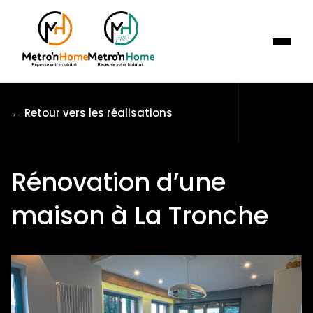
Qui sommes nous ?
Particuliers
← Retour vers les réalisations
Professionnels
Réalisations
Contact
Rénovation d’une
DEMANDER UN DEVIS
maison à La Tronche