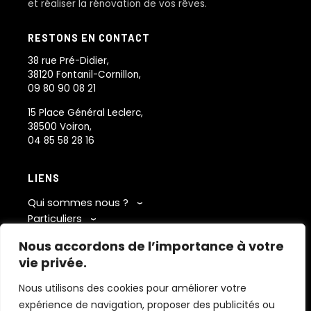
et réaliser la rénovation de vos rêves.
RESTONS EN CONTACT
38 rue Pré-Didier,
38120 Fontanil-Cornillon,
09 80 90 08 21
15 Place Général Leclerc,
38500 Voiron,
04 85 58 28 16
LIENS
Qui sommes nous ?
Particuliers
Concept
Professionnels
Rénovation énergétique
Nous accordons de l’importance à votre
Réalisations
Architecture et décoration
Rénovation énergétique
vie privée.
Contact
Home staging
Agencement
Maîtrise d’oeuvre
Nous utilisons des cookies pour améliorer votre
expérience de navigation, proposer des publicités ou