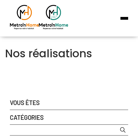
Qui sommes nous ?
Particuliers
Nos réalisations
Professionnels
Réalisations
Contact
DEMANDER UN DEVIS
VOUS ÊTES
CATÉGORIES